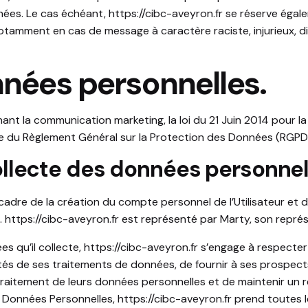
nnées. Le cas échéant,
https://cibc-aveyron.fr
se réserve égale
, notamment en cas de message à caractère raciste, injurieux, 
nnées personnelles.
ant la communication marketing, la loi du 21 Juin 2014 pour l
e du Règlement Général sur la Protection des Données (RGPD 
collecte des données personnel
adre de la création du compte personnel de l’Utilisateur et de
.
https://cibc-aveyron.fr
est représenté par Marty, son représ
s qu’il collecte,
https://cibc-aveyron.fr
s’engage à respecter l
tés de ses traitements de données, de fournir à ses prospects e
aitement de leurs données personnelles et de maintenir un re
s Données Personnelles,
https://cibc-aveyron.fr
prend toutes l