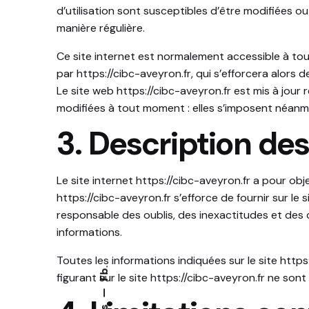
d’utilisation sont susceptibles d’être modifiées o
manière régulière.
Ce site internet est normalement accessible à to
par
https://cibc-aveyron.fr
, qui s’efforcera alors
Le site web
https://cibc-aveyron.fr
est mis à jour 
modifiées à tout moment : elles s’imposent néanmoin
3. Description des
Le site internet
https://cibc-aveyron.fr
a pour obje
https://cibc-aveyron.fr
s’efforce de fournir sur le 
responsable des oublis, des inexactitudes et des ca
informations.
Toutes les informations indiquées sur le site
https
Fb.
figurant sur le site
https://cibc-aveyron.fr
ne sont 
—