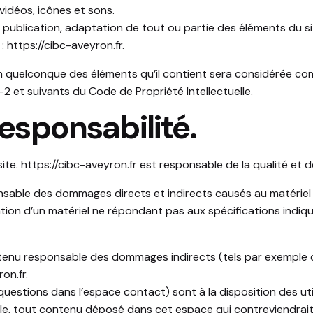
vidéos, icônes et sons.
publication, adaptation de tout ou partie des éléments du site
 :
https://cibc-aveyron.fr
.
’un quelconque des éléments qu’il contient sera considérée c
2 et suivants du Code de Propriété Intellectuelle.
responsabilité.
site.
https://cibc-aveyron.fr
est responsable de la qualité et de
able des dommages directs et indirects causés au matériel de l
lisation d’un matériel ne répondant pas aux spécifications indiq
tenu responsable des dommages indirects (tels par exemple 
ron.fr
.
questions dans l’espace contact) sont à la disposition des uti
e, tout contenu déposé dans cet espace qui contreviendrait à l